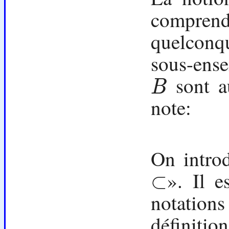
comprend
quelcon
sous-ens
sont a
B
B
note:
On intro
». Il e
⊂
⊂
notations
définitio