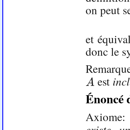
on peut s
et équiva
donc le s
Remarque:
inc
est
A
A
Énoncé d
Axiome
existe 