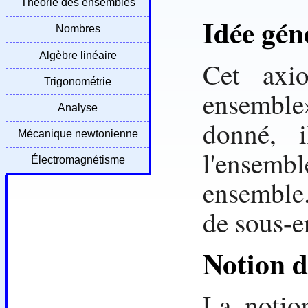
Théorie des ensembles
Idée gén
Nombres
Algèbre linéaire
Cet axio
Trigonométrie
ensemble»
Analyse
donné, 
Mécanique newtonienne
l'ensem
Électromagnétisme
ensemble.
de sous-e
Notion d
La notio